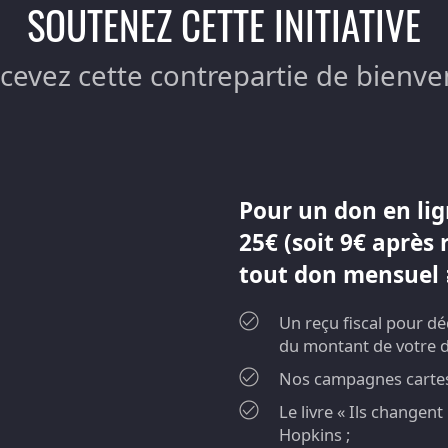
SOUTENEZ CETTE INITIATIVE
ecevez cette contrepartie de bienve
Pour un don en lig
25€ (soit 9€ après 
tout don mensuel ≥
Un reçu fiscal pour d
du montant de votre 
Nos campagnes cartes 
Le livre « Ils changen
Hopkins ;