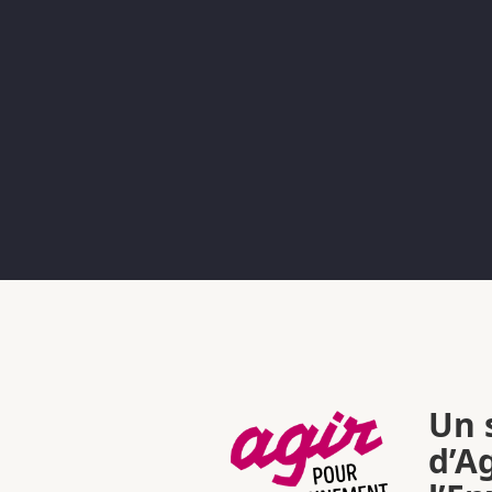
Un s
d’A