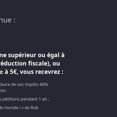
nue :
ne supérieur ou égal à
réduction fiscale), ou
 à 5€, vous recevrez :
éduire de vos impôts 66%
don.
pétitions pendant 1 an ;
t le monde ! » de Rob