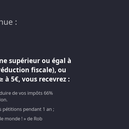
nue :
ne supérieur ou égal à
réduction fiscale), ou
 à 5€, vous recevrez :
éduire de vos impôts 66%
don.
pétitions pendant 1 an ;
t le monde ! » de Rob