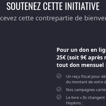
SOUTENEZ CETTE INITIATIVE
ecevez cette contrepartie de bienve
Pour un don en lig
25€ (soit 9€ après 
tout don mensuel ≥
Un reçu fiscal pour d
du montant de votre 
Nos campagnes cartes 
Le livre « Ils changen
Hopkins ;