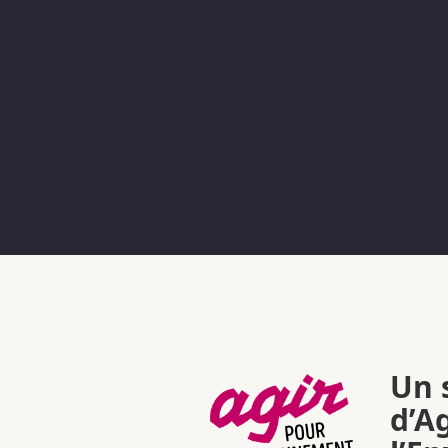
Un s
d’A