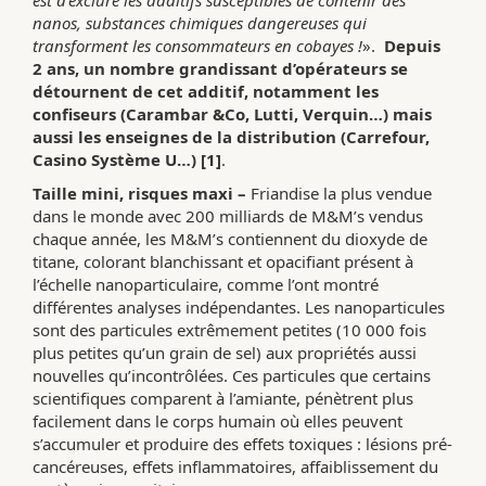
est d’exclure les additifs susceptibles de contenir des
nanos, substances chimiques dangereuses qui
transforment les consommateurs en cobayes !
».
Depuis
2 ans, un nombre grandissant d’opérateurs se
détournent de cet additif, notamment les
confiseurs (Carambar &Co, Lutti, Verquin…) mais
aussi les enseignes de la distribution (Carrefour,
Casino Système U…) [1]
.
Taille mini, risques maxi –
Friandise la plus vendue
dans le monde avec 200 milliards de M&M’s vendus
chaque année, les M&M’s contiennent du dioxyde de
titane, colorant blanchissant et opacifiant présent à
l’échelle nanoparticulaire, comme l’ont montré
différentes analyses indépendantes. Les nanoparticules
sont des particules extrêmement petites (10 000 fois
plus petites qu’un grain de sel) aux propriétés aussi
nouvelles qu’incontrôlées. Ces particules que certains
scientifiques comparent à l’amiante, pénètrent plus
facilement dans le corps humain où elles peuvent
s’accumuler et produire des effets toxiques : lésions pré-
cancéreuses, effets inflammatoires, affaiblissement du