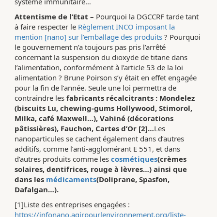
système immunitaire…
Attentisme de l’Etat –
Pourquoi la DGCCRF tarde tant
à faire respecter le
Règlement INCO imposant la
mention [nano] sur l’emballage des produits
? Pourquoi
le gouvernement n’a toujours pas pris l’arrêté
concernant la suspension du dioxyde de titane dans
l’alimentation, conformément à l’article 53 de la loi
alimentation ? Brune Poirson s’y était en effet engagée
pour la fin de l’année. Seule une loi permettra de
contraindre les
fabricants récalcitrants : Mondelez
(biscuits Lu, chewing-gums Hollywood, Stimorol,
Milka, café Maxwell…), Vahiné (décorations
pâtissières), Fauchon, Cartes d’Or [2]…
Les
nanoparticules se cachent également dans d’autres
additifs, comme l’anti-agglomérant E 551, et dans
d’autres produits comme les
cosmétiques
(crèmes
solaires, dentifrices, rouge à lèvres…) ainsi que
dans les
médicaments
(Doliprane, Spasfon,
Dafalgan…).
[1]Liste des entreprises engagées :
https://infonano.agirpourlenvironnement.org/liste-