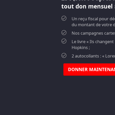
tout don mensuel ≥
Un reçu fiscal pour d
du montant de votre 
Nos campagnes cartes 
Le livre « Ils changen
Hopkins ;
2 autocollants : « Lor
DONNER MAINTENA