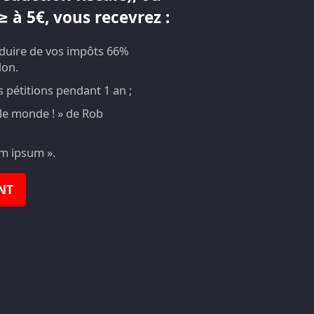
 à 5€, vous recevrez :
éduire de vos impôts 66%
don.
pétitions pendant 1 an ;
t le monde ! » de Rob
em ipsum ».
NT