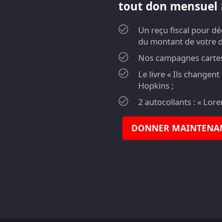
tout don mensuel ≥
Un reçu fiscal pour d
du montant de votre 
Nos campagnes cartes 
Le livre « Ils changen
Hopkins ;
2 autocollants : « Lor
DONNER MAINTENA