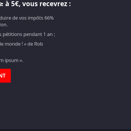
 à 5€, vous recevrez :
éduire de vos impôts 66%
don.
pétitions pendant 1 an ;
t le monde ! » de Rob
em ipsum ».
NT