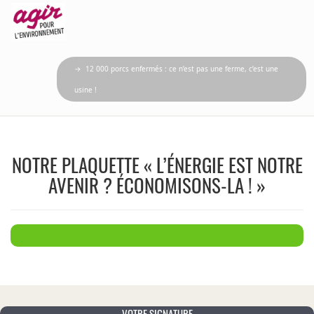
→ 12 000 porcs enfermés : ce n’est pas une ferme, c’est une
usine !
NOTRE PLAQUETTE « L’ÉNERGIE EST NOTRE
AVENIR ? ÉCONOMISONS-LA ! »
VOTRE SIGNATURE