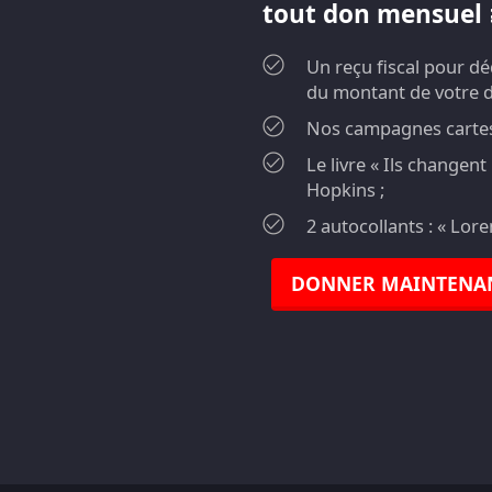
tout don mensuel ≥
Un reçu fiscal pour d
du montant de votre 
Nos campagnes cartes 
Le livre « Ils changen
Hopkins ;
2 autocollants : « Lor
DONNER MAINTENA