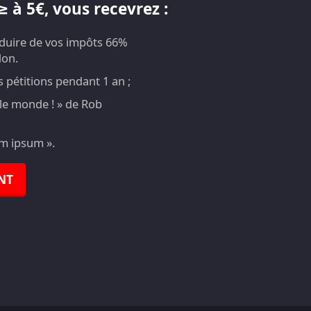
 à 5€, vous recevrez :
éduire de vos impôts 66%
don.
pétitions pendant 1 an ;
t le monde ! » de Rob
em ipsum ».
NT