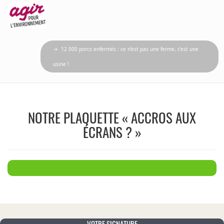
→ 12 000 porcs enfermés : ce n’est pas une ferme, c’est une
usine !
NOTRE PLAQUETTE « ACCROS AUX
ÉCRANS ? »
VOTRE SIGNATURE