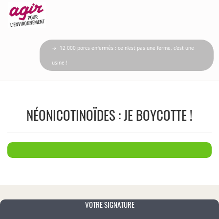
→ 12 000 porcs enfermés : ce n’est pas une ferme, c’est une
usine !
NÉONICOTINOÏDES : JE BOYCOTTE !
VOTRE SIGNATURE