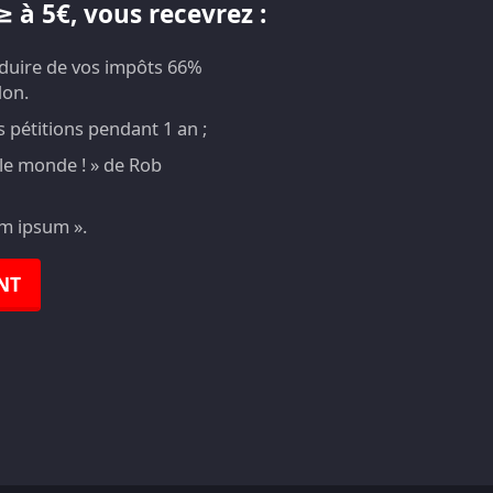
 à 5€, vous recevrez :
éduire de vos impôts 66%
don.
pétitions pendant 1 an ;
t le monde ! » de Rob
em ipsum ».
NT