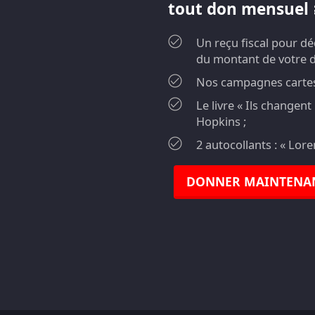
tout don mensuel ≥
Un reçu fiscal pour d
du montant de votre 
Nos campagnes cartes 
Le livre « Ils changen
Hopkins ;
2 autocollants : « Lor
DONNER MAINTENA