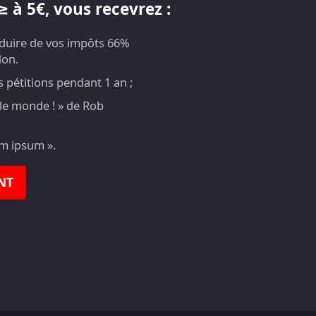
 à 5€, vous recevrez :
éduire de vos impôts 66%
don.
pétitions pendant 1 an ;
t le monde ! » de Rob
em ipsum ».
NT