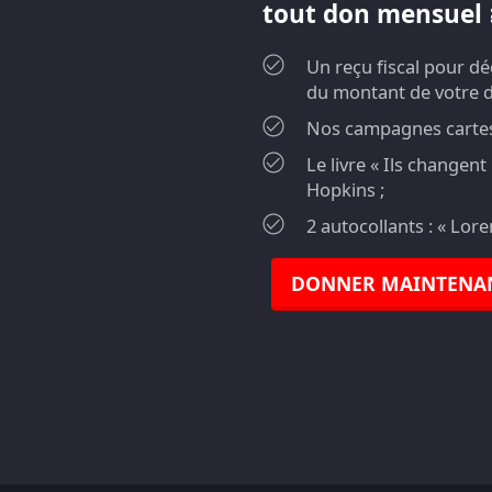
tout don mensuel ≥
Un reçu fiscal pour d
du montant de votre 
Nos campagnes cartes 
Le livre « Ils changen
Hopkins ;
2 autocollants : « Lor
DONNER MAINTENA