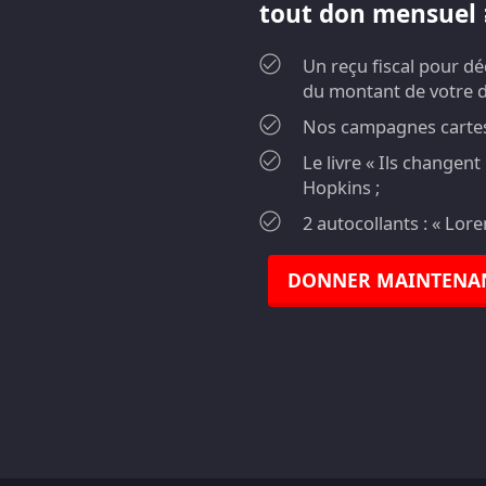
tout don mensuel ≥
Un reçu fiscal pour d
du montant de votre 
Nos campagnes cartes 
Le livre « Ils changen
Hopkins ;
2 autocollants : « Lor
DONNER MAINTENA