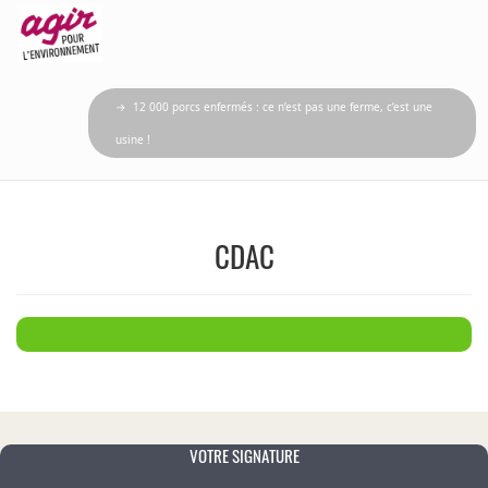
→ 12 000 porcs enfermés : ce n’est pas une ferme, c’est une
usine !
CDAC
VOTRE SIGNATURE