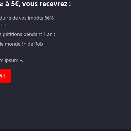
 à 5€, vous recevrez :
éduire de vos impôts 66%
don.
pétitions pendant 1 an ;
t le monde ! » de Rob
em ipsum ».
NT