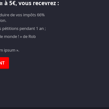
 à 5€, vous recevrez :
éduire de vos impôts 66%
don.
pétitions pendant 1 an ;
t le monde ! » de Rob
em ipsum ».
NT