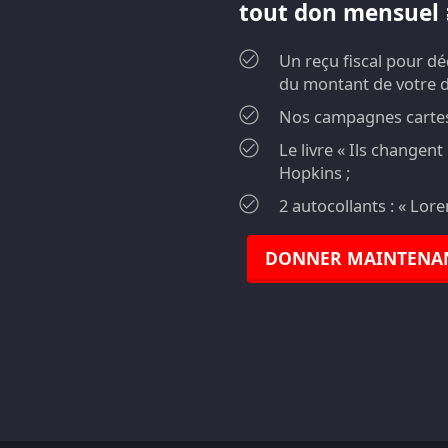
tout don mensuel ≥
Un reçu fiscal pour d
du montant de votre 
Nos campagnes cartes 
Le livre « Ils changen
Hopkins ;
2 autocollants : « Lor
DONNER MAINTENA