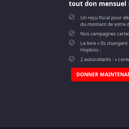
tout don mensuel ≥
Un reçu fiscal pour d
du montant de votre 
Nos campagnes cartes 
Le livre « Ils changen
Hopkins ;
2 autocollants : « Lor
DONNER MAINTENA