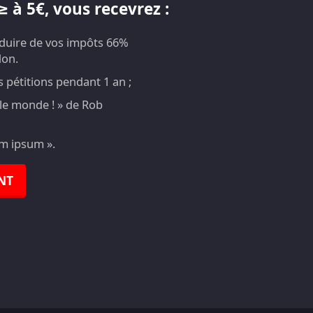
 à 5€, vous recevrez :
éduire de vos impôts 66%
don.
pétitions pendant 1 an ;
t le monde ! » de Rob
em ipsum ».
NT