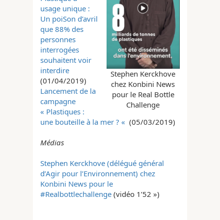
usage unique :
Un poiSon d’avril
que 88% des
personnes
interrogées
souhaitent voir
interdire
Stephen Kerckhove
(01/04/2019)
chez Konbini News
Lancement de la
pour le Real Bottle
campagne
Challenge
« Plastiques :
une bouteille à la mer ? «
(05/03/2019)
Médias
Stephen Kerckhove (délégué général
d’Agir pour l’Environnement) chez
Konbini News pour le
#Realbottlechallenge
(vidéo 1’52 »)