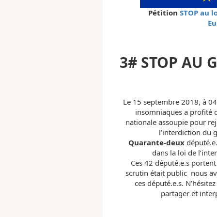
Pétition
STOP au l
Eu
3#
STOP AU 
Le 15 septembre 2018, à 04
insomniaques a profité 
nationale assoupie pour rejet
l’interdiction du 
Quarante-deux
député.e.
dans la loi de l’int
Ces 42 député.e.s portent
scrutin était public nous 
ces député.e.s. N’hésitez 
partager et inter