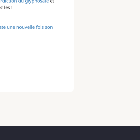
terdiction du glyphosate
et
z les !
ate une nouvelle fois son