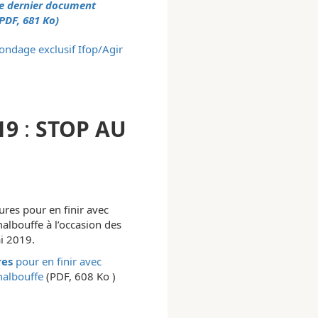
re dernier document
PDF, 681 Ko)
ondage exclusif Ifop/Agir
19
:
STOP AU
res pour en finir avec
malbouffe à l’occasion des
i 2019.
res
pour en finir avec
 malbouffe
(PDF, 608 Ko )