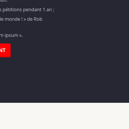
pétitions pendant 1 an ;
t le monde ! » de Rob
em ipsum ».
NT