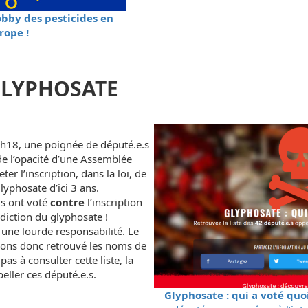
obby des pesticides en
rope !
GLYPHOSATE
h18, une poignée de député.e.s
de l’opacité d’une Assemblée
er l’inscription, dans la loi, de
glyphosate d’ici 3 ans.
s ont voté
contre
l’inscription
erdiction du glyphosate !
 une lourde responsabilité. Le
avons donc retrouvé les noms de
pas à consulter cette liste, la
peller ces député.e.s.
Glyphosate : qui a voté quoi