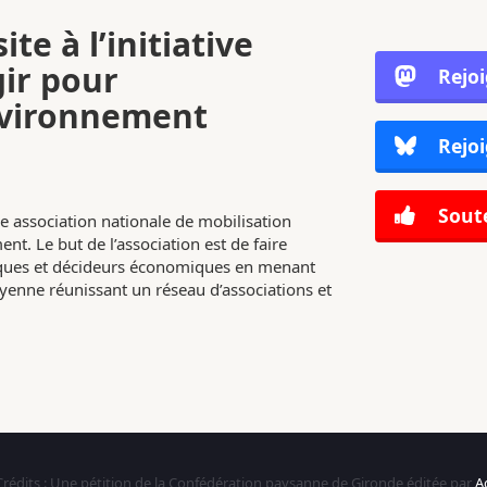
ite à l’initiative
gir pour
Rejo
nvironnement
Rejoi
Soute
e association nationale de mobilisation
nt. Le but de l’association est de faire
tiques et décideurs économiques en menant
enne réunissant un réseau d’associations et
Crédits : Une pétition de la Confédération paysanne de Gironde éditée par
A