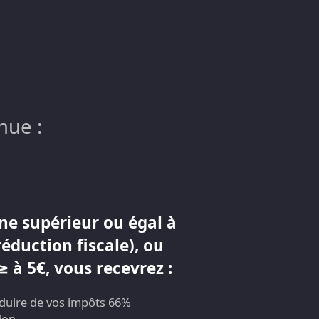
nue :
ne supérieur ou égal à
réduction fiscale), ou
 à 5€, vous recevrez :
éduire de vos impôts 66%
don.