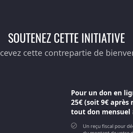
SOUTENEZ CETTE INITIATIVE
ecevez cette contrepartie de bienve
Pour un don en lig
25€ (soit 9€ après 
tout don mensuel ≥
Un reçu fiscal pour d
du montant de votre 