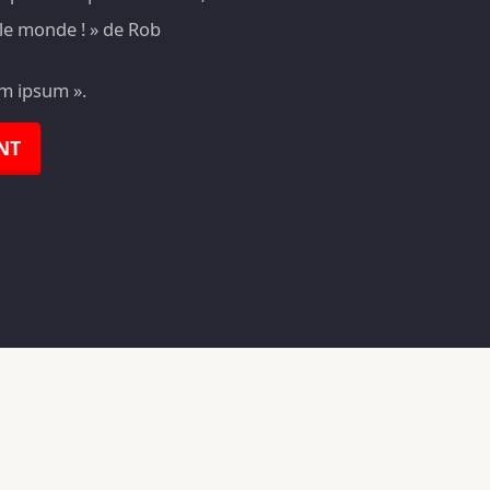
t le monde ! » de Rob
em ipsum ».
NT