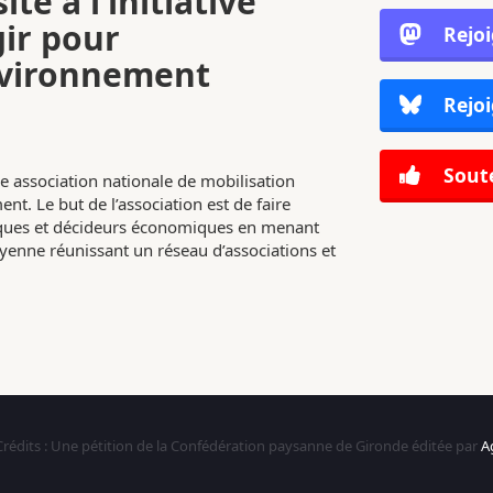
ite à l’initiative
gir pour
Rejo
nvironnement
Rejoi
Soute
e association nationale de mobilisation
nt. Le but de l’association est de faire
tiques et décideurs économiques en menant
enne réunissant un réseau d’associations et
Crédits : Une pétition de la Confédération paysanne de Gironde éditée par
A