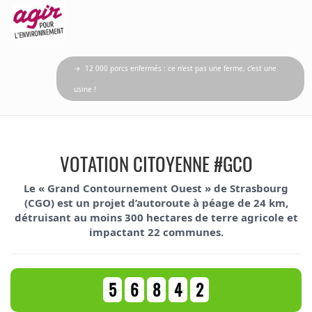
→ 12 000 porcs enfermés : ce n’est pas une ferme, c’est une
usine !
VOTATION CITOYENNE
#GCO
Le « Grand Contournement Ouest » de Strasbourg
(CGO) est un projet d’autoroute à péage de 24 km,
détruisant au moins
300 hectares de terre agricole
et
impactant
22 communes
.
5
6
8
4
2