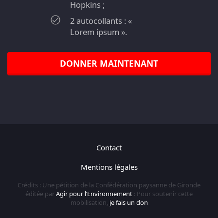
Hopkins ;
2 autocollants : «
Lorem ipsum ».
DONNER MAINTENANT
Contact
Mentions légales
Crédits : Une pétition de la Confédération paysanne de Gironde
éditée par
Agir pour l’Environnement
: Pour soutenir cette
mobilisation,
je fais un don