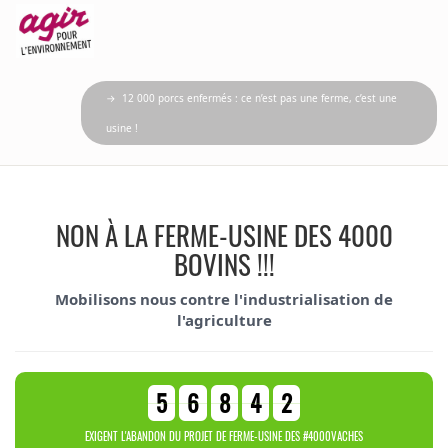
→ 12 000 porcs enfermés : ce n’est pas une ferme, c’est une
usine !
NON À LA FERME-USINE DES 4000
BOVINS !!!
Mobilisons nous contre l'industrialisation de
l'agriculture
5
6
8
4
2
EXIGENT L'ABANDON DU PROJET DE FERME-USINE DES #4000VACHES