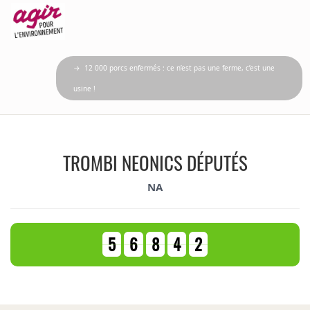
→ 12 000 porcs enfermés : ce n’est pas une ferme, c’est une
usine !
TROMBI NEONICS DÉPUTÉS
NA
5
6
8
4
2