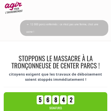
→ 12 000 porcs enfermés : ce n’est pas une ferme, c’est une
usine !
STOPPONS LE MASSACRE À LA
TRONÇONNEUSE DE CENTER PARCS !
citoyens exigent que les travaux de déboisement
soient stoppés immédiatement !
5
6
8
4
2
SIGNATURES