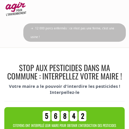
→ 12 000 porcs enfermés : ce n’est pas une ferme, c’est une
usine !
STOP AUX PESTICIDES DANS MA
COMMUNE : INTERPELLEZ VOTRE MAIRE !
Votre maire a le pouvoir d'interdire les pesticides !
Interpellez-le
5
6
8
4
2
CITOYENS ONT INTERPELLÉ LEUR MAIRE POUR OBTENIR L'INTERDICTION DES PESTICIDES