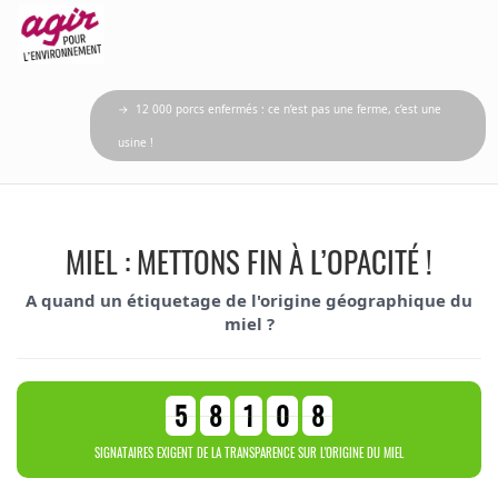
→ 12 000 porcs enfermés : ce n’est pas une ferme, c’est une
usine !
MIEL : METTONS FIN À L’OPACITÉ !
A quand un étiquetage de l'origine géographique du
miel ?
5
8
1
0
8
SIGNATAIRES EXIGENT DE LA TRANSPARENCE SUR L'ORIGINE DU MIEL