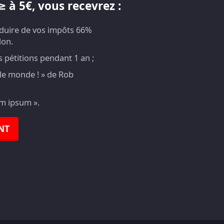
 à 5€, vous recevrez :
éduire de vos impôts 66%
don.
pétitions pendant 1 an ;
t le monde ! » de Rob
em ipsum ».
NT