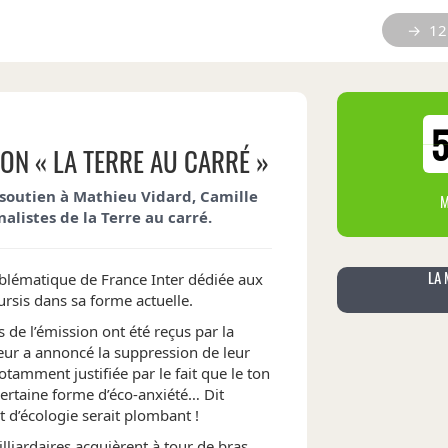
→ 12 
ON « LA TERRE AU CARRÉ »
 soutien à Mathieu Vidard, Camille
M
alistes de la Terre au carré.
LA 
blématique de France Inter dédiée aux
rsis dans sa forme actuelle.
 de l’émission ont été reçus par la
leur a annoncé la suppression de leur
otamment justifiée par le fait que le ton
certaine forme d’éco-anxiété… Dit
 d’écologie serait plombant !
liardaires acquièrent à tour de bras