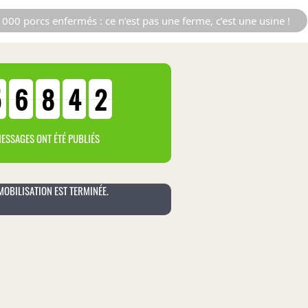
000 porcs enfermés : ce n’est pas une ferme, c’est une usine !
5
6
8
4
2
ESSAGES ONT ÉTÉ PUBLIÉS
MOBILISATION EST TERMINÉE.