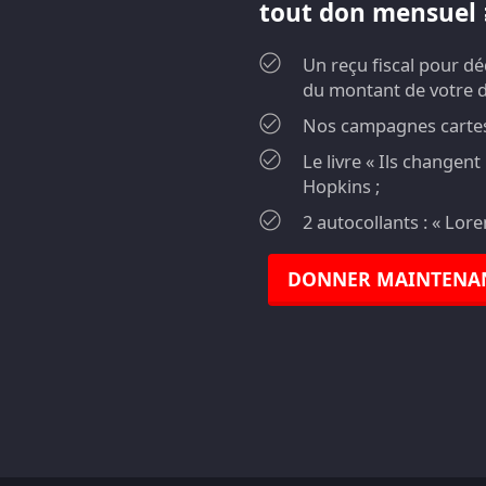
tout don mensuel ≥
Un reçu fiscal pour d
du montant de votre 
Nos campagnes cartes 
Le livre « Ils changen
Hopkins ;
2 autocollants : « Lor
DONNER MAINTENA