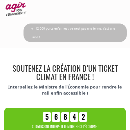
→ 12 000 porcs enfermés : ce n’est pas une ferme, c’est une
usine !
SOUTENEZ LA CRÉATION D’UN TICKET
CLIMAT EN FRANCE !
Interpellez le Ministre de l’Économie pour rendre le
rail enfin accessible !
5
6
8
4
2
CITOYENS ONT INTERPELLÉ LE MINISTRE DE L’ÉCONOMIE !