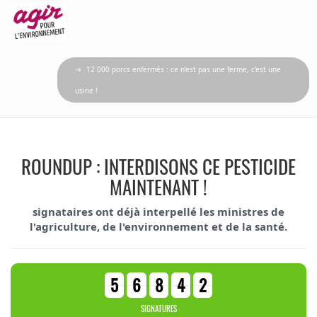
→ 12 000 porcs enfermés : ce n’est pas une ferme, c’est une
usine !
ROUNDUP : INTERDISONS CE PESTICIDE
MAINTENANT !
signataires ont déjà interpellé les ministres de
l'agriculture, de l'environnement et de la santé.
5
6
8
4
2
SIGNATURES