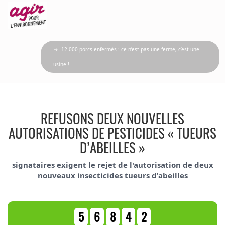
→ 12 000 porcs enfermés : ce n’est pas une ferme, c’est une
usine !
REFUSONS DEUX NOUVELLES
AUTORISATIONS DE PESTICIDES « TUEURS
D’ABEILLES »
signataires exigent le rejet de l'autorisation de deux
nouveaux insecticides tueurs d'abeilles
5
6
8
4
2