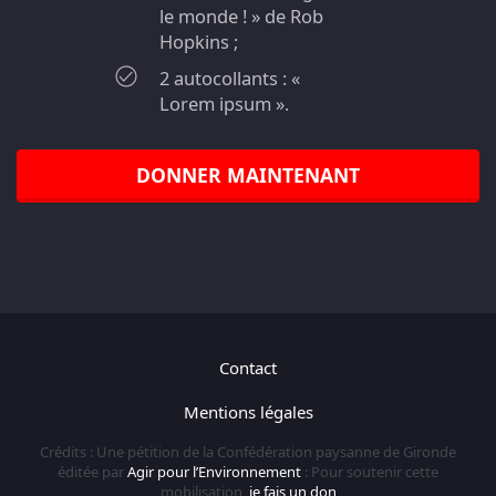
le monde ! » de Rob
Hopkins ;
2 autocollants : «
Lorem ipsum ».
DONNER MAINTENANT
Contact
Mentions légales
Crédits : Une pétition de la Confédération paysanne de Gironde
éditée par
Agir pour l’Environnement
: Pour soutenir cette
mobilisation,
je fais un don