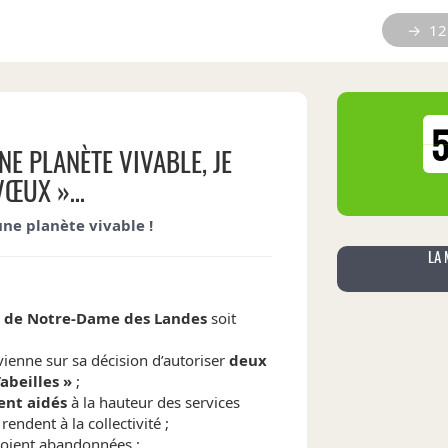
→ 12 
NE PLANÈTE VIVABLE, JE
VŒUX »…
ne planète vivable !
LA 
 de Notre-Dame des Landes
soit
enne sur sa décision d’autoriser
deux
abeilles »
;
ent aidés
à la hauteur des services
endent à la collectivité ;
oient abandonnées ;