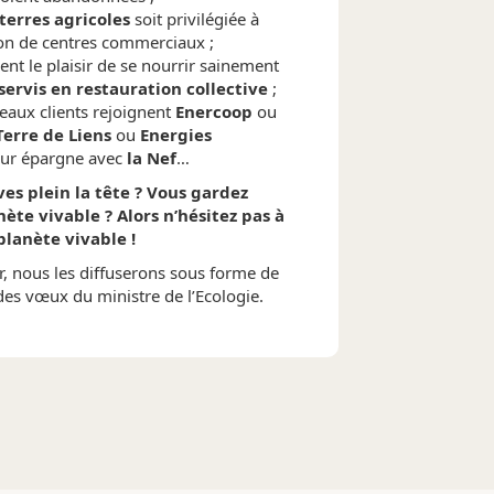
terres agricoles
soit privilégiée à
ion de centres commerciaux ;
nt le plaisir de se nourrir sainement
servis en restauration collective
;
eaux clients rejoignent
Enercoop
ou
Terre de Liens
ou
Energies
leur épargne avec
la Nef
…
ves plein la tête ? Vous gardez
nète vivable ? Alors n’hésitez pas à
lanète vivable !
r, nous les diffuserons sous forme de
 des vœux du ministre de l’Ecologie.