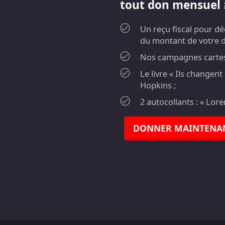
tout don mensuel ≥
Un reçu fiscal pour d
du montant de votre 
Nos campagnes cartes 
Le livre « Ils changen
Hopkins ;
2 autocollants : « Lor
DONNER MAINTENA