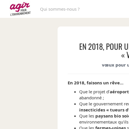
Qui sommes-nous ?
EN 2018, POUR U
« 
vœux pour u
En 2018, faisons un rêve…
Que le projet d’
aéroport
abandonné ;
Que le gouvernement revi
insecticides « tueurs d’
Que les
paysans bio soi
environnementaux qu’ils r
Que les
fermes-usines
s