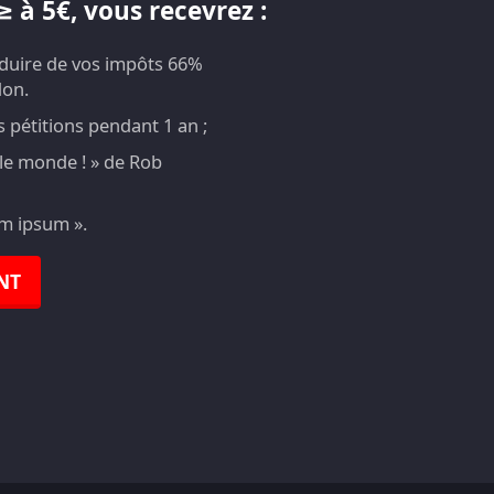
 à 5€, vous recevrez :
éduire de vos impôts 66%
don.
pétitions pendant 1 an ;
t le monde ! » de Rob
em ipsum ».
NT