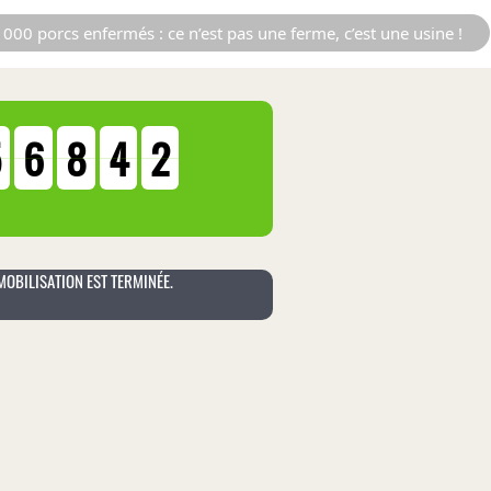
000 porcs enfermés : ce n’est pas une ferme, c’est une usine !
5
6
8
4
2
MOBILISATION EST TERMINÉE.