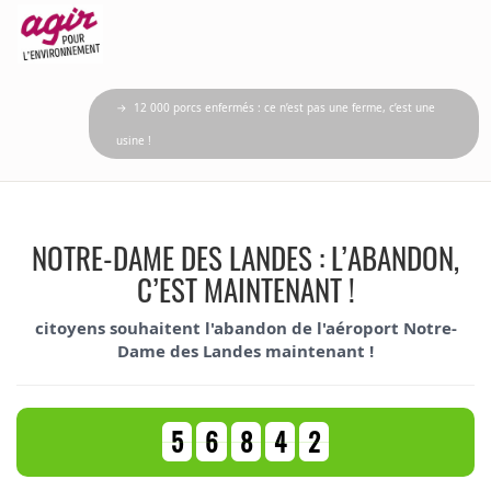
→ 12 000 porcs enfermés : ce n’est pas une ferme, c’est une
usine !
NOTRE-DAME DES LANDES : L’ABANDON,
C’EST MAINTENANT !
citoyens souhaitent l'abandon de l'aéroport Notre-
Dame des Landes maintenant !
5
6
8
4
2