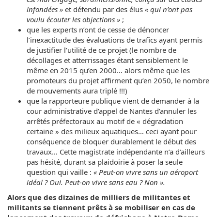
infondées »
et défendu par des élus
« qui n’ont pas
voulu écouter les objections »
;
que les experts n’ont de cesse de dénoncer
l’inexactitude des évaluations de trafics ayant permis
de justifier l’utilité de ce projet (le nombre de
décollages et atterrissages étant sensiblement le
même en 2015 qu’en 2000… alors même que les
promoteurs du projet affirment qu’en 2050, le nombre
de mouvements aura triplé !!!)
que la rapporteure publique vient de demander à la
cour administrative d’appel de Nantes d’annuler les
arrêtés préfectoraux au motif de « dégradation
certaine » des milieux aquatiques… ceci ayant pour
conséquence de bloquer durablement le début des
travaux… Cette magistrate indépendante n’a d’ailleurs
pas hésité, durant sa plaidoirie à poser la seule
question qui vaille :
« Peut-on vivre sans un aéroport
idéal ? Oui. Peut-on vivre sans eau ? Non ».
Alors que des dizaines de milliers de militantes et
militants se tiennent prêts à se mobiliser en cas de