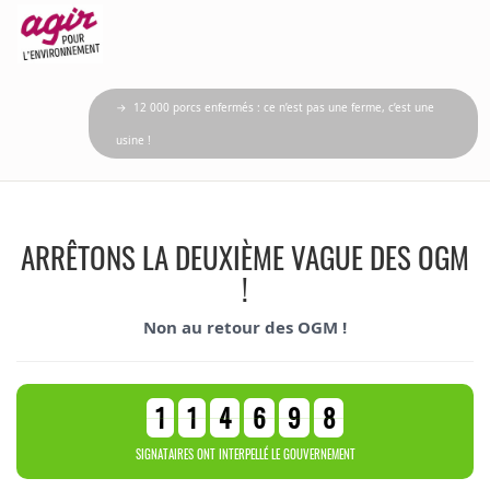
→ 12 000 porcs enfermés : ce n’est pas une ferme, c’est une
usine !
ARRÊTONS LA DEUXIÈME VAGUE DES OGM
!
Non au retour des OGM !
1
1
4
6
9
8
SIGNATAIRES ONT INTERPELLÉ LE GOUVERNEMENT