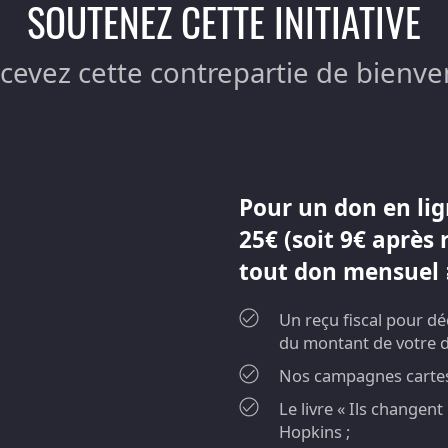
SOUTENEZ CETTE INITIATIVE
ecevez cette contrepartie de bienve
Pour un don en lig
25€ (soit 9€ après 
tout don mensuel ≥
Un reçu fiscal pour d
du montant de votre 
Nos campagnes cartes 
Le livre « Ils changen
Hopkins ;