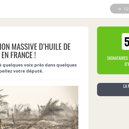
→ 12 
ION MASSIVE D’HUILE DE
 EN FRANCE !
SIGNATAIRES 
D’
 à quelques voix près dans quelques
pellez votre député.
LA 