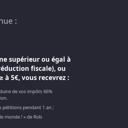
nue :
ne supérieur ou égal à
réduction fiscale), ou
 à 5€, vous recevrez :
éduire de vos impôts 66%
don.
pétitions pendant 1 an ;
t le monde ! » de Rob