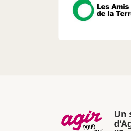
Un s
d’A