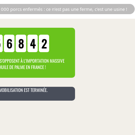
000 porcs enfermés : ce n’est pas une ferme, c’est une usine !
5
6
8
4
2
S'OPPOSENT À L’IMPORTATION MASSIVE
HUILE DE PALME EN FRANCE !
MOBILISATION EST TERMINÉE.