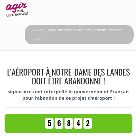
→ 12 000 porcs enfermés : ce n’est pas une ferme, c’est une
usine !
L’AÉROPORT À NOTRE-DAME DES LANDES
DOIT ÊTRE ABANDONNÉ !
signataires ont interpellé le gouvernement Français
pour l'abandon de ce projet d'aéroport !
5
6
8
4
2