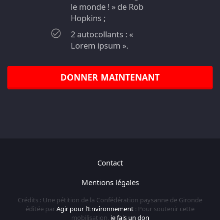
le monde ! » de Rob
Hopkins ;
2 autocollants : «
Lorem ipsum ».
DONNER MAINTENANT
Contact
Mentions légales
Crédits : Une pétition de la Confédération paysanne de Gironde
éditée par
Agir pour l’Environnement
: Pour soutenir cette
mobilisation,
je fais un don