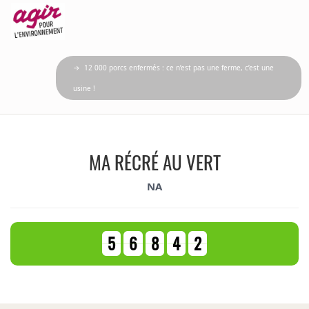
→ 12 000 porcs enfermés : ce n’est pas une ferme, c’est une
usine !
MA RÉCRÉ AU VERT
NA
5
6
8
4
2