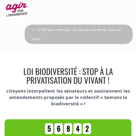
→ 12 000 porcs enfermés : ce n’est pas une ferme, c’est une
usine !
LOI BIODIVERSITÉ : STOP À LA
PRIVATISATION DU VIVANT !
citoyens interpellent les sénateurs et soutiennent les
amendements proposés par le collectif « Semons la
biodiversité » !
5
6
8
4
2