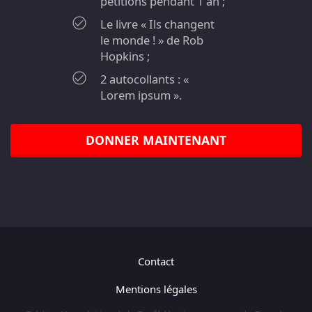
pétitions pendant 1 an ;
Le livre « Ils changent
le monde ! » de Rob
Hopkins ;
2 autocollants : «
Lorem ipsum ».
DONNER MAINTENANT
Contact
Mentions légales