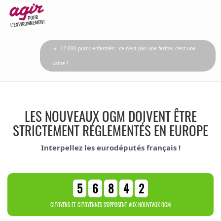
→ 12 000 porcs enfermés : ce n’est pas une ferme, c’est une
usine !
LES NOUVEAUX OGM DOIVENT ÊTRE
STRICTEMENT RÉGLEMENTÉS EN EUROPE
Interpellez les eurodéputés français !
5
6
8
4
2
CITOYENS ET CITOYENNES S'OPPOSENT AUX NOUVEAUX OGM