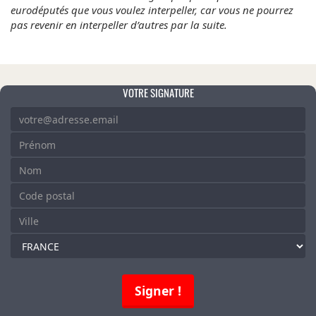
eurodéputés que vous voulez interpeller, car vous ne pourrez
pas revenir en interpeller d’autres par la suite.
VOTRE SIGNATURE
COURRIEL
*
LAISSER CE CHAMP VIDE
PRÉNOM
*
NOM
*
CODE
POSTAL
VILLE
*
*
SÉLECTIONNEZ
VOTRE
PAYS
*
Signer !