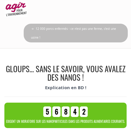
→ 12 000 porcs enfermés : ce n’est pas une ferme, c’est une
usine !
GLOUPS… SANS LE SAVOIR, VOUS AVALEZ
DES NANOS !
Explication en BD !
5
6
8
4
2
EXIGENT UN MORATOIRE SUR LES NANOPARTICULES DANS LES PRODUITS ALIMENTAIRES COURANTS.