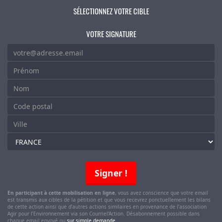
SÉLECTIONNEZ VOTRE CIBLE
VOTRE SIGNATURE
COURRIEL
*
LAISSER CE CHAMP VIDE
PRÉNOM
*
NOM
*
CODE
POSTAL
VILLE
*
*
SÉLECTIONNEZ
VOTRE
PAYS
*
Signer !
En participant à cette mobilisation en ligne
, vous avez conscience que votre email
est transmis aux cibles de la pétition et que vous recevrez ponctuellement les bilans
de cette action ainsi que d’autres actions similaires en provenance de l’association
Agir pour l’Environnement via son Courriel’Action. Désabonnement possible dans
chaque email envoyé ou
sur simple demande
.