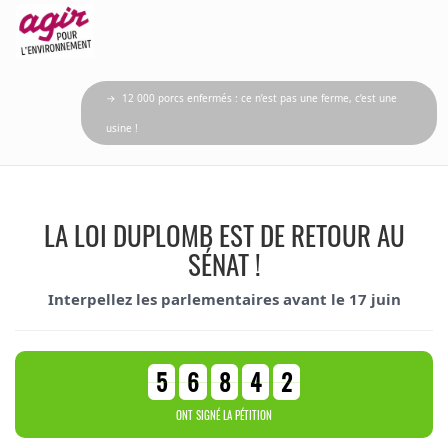
→ 12 000 porcs enfermés : ce n’est pas une ferme, c’est une
usine !
LA LOI DUPLOMB EST DE RETOUR AU
SÉNAT !
Interpellez les parlementaires avant le 17 juin
5
6
8
4
2
ONT SIGNÉ LA PÉTITION