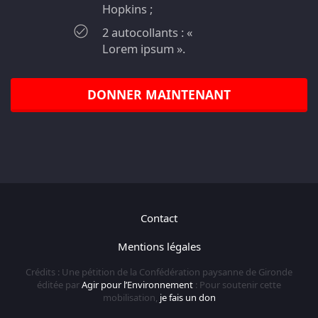
Hopkins ;
2 autocollants : «
Lorem ipsum ».
DONNER MAINTENANT
Contact
Mentions légales
Crédits : Une pétition de la Confédération paysanne de Gironde
éditée par
Agir pour l’Environnement
: Pour soutenir cette
mobilisation,
je fais un don