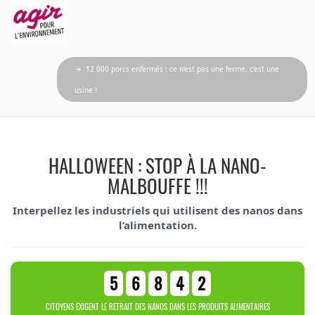
→ 12 000 porcs enfermés : ce n’est pas une ferme, c’est une
usine !
HALLOWEEN : STOP À LA NANO-
MALBOUFFE !!!
Interpellez les industriels qui utilisent des nanos dans
l’alimentation.
5
6
8
4
2
CITOYENS EXIGENT LE RETRAIT DES NANOS DANS LES PRODUITS ALIMENTAIRES