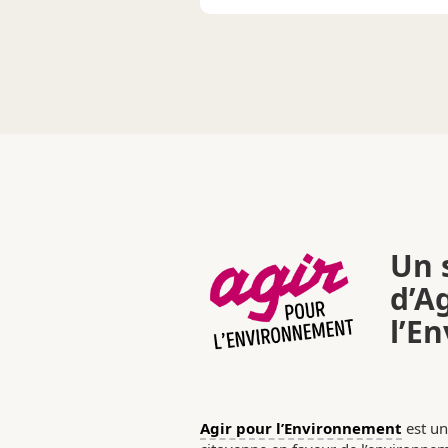
Un s
d’A
l’E
Agir pour l’Environnement
est un