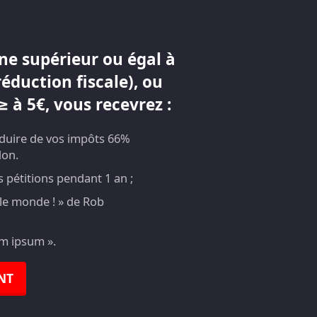
ne supérieur ou égal à
réduction fiscale), ou
 à 5€, vous recevrez :
éduire de vos impôts 66%
don.
pétitions pendant 1 an ;
t le monde ! » de Rob
em ipsum ».
NT