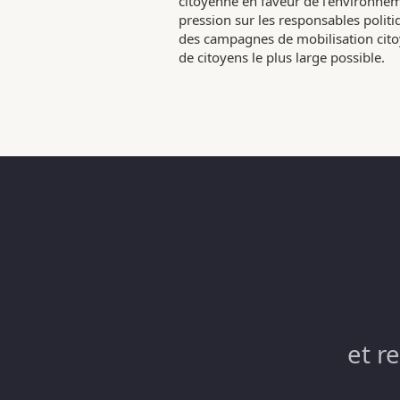
citoyenne en faveur de l’environneme
pression sur les responsables poli
des campagnes de mobilisation citoy
de citoyens le plus large possible.
et r