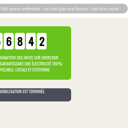
000 porcs enfermés : ce n’est pas une ferme, c’est une usine !
5
6
8
4
2
OUHAITENT DES INFOS SUR ENERCOOP,
GARANTISSANT UNE ÉLECTRICITÉ 100%
VELABLE, LOCALE ET CITOYENNE
MOBILISATION EST TERMINÉE.