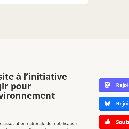
ite à l’initiative
gir pour
Rejo
nvironnement
Rejoi
Soute
e association nationale de mobilisation