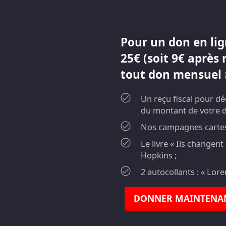
Pour un don en lig
25€ (soit 9€ après 
tout don mensuel ≥
Un reçu fiscal pour d
du montant de votre 
Nos campagnes cartes 
Le livre « Ils changen
Hopkins ;
2 autocollants : « Lor
DONNER MAINTENA