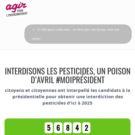
→ 12 000 porcs enfermés : ce n’est pas une ferme, c’est une
usine !
INTERDISONS LES PESTICIDES, UN POISON
D’AVRIL #MOIPRÉSIDENT
citoyens
et
citoyennes
ont interpellé les candidats à la
présidentielle pour obtenir une interdiction des
pesticides d'ici à 2025
5
6
8
4
2