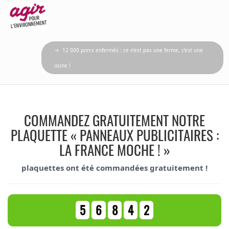
→ 12 000 porcs enfermés : ce n’est pas une ferme, c’est une
usine !
COMMANDEZ GRATUITEMENT NOTRE
PLAQUETTE « PANNEAUX PUBLICITAIRES :
LA FRANCE MOCHE ! »
plaquettes ont été commandées gratuitement !
5
6
8
4
2