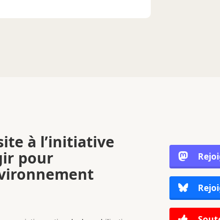
ite à l’initiative
gir pour
Rejo
nvironnement
Rejoi
Soute