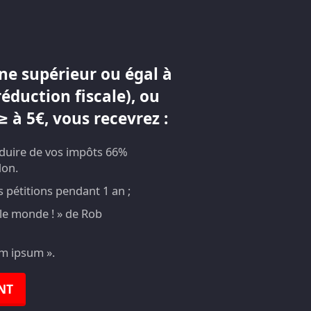
ne supérieur ou égal à
réduction fiscale), ou
 à 5€, vous recevrez :
éduire de vos impôts 66%
don.
pétitions pendant 1 an ;
t le monde ! » de Rob
em ipsum ».
NT