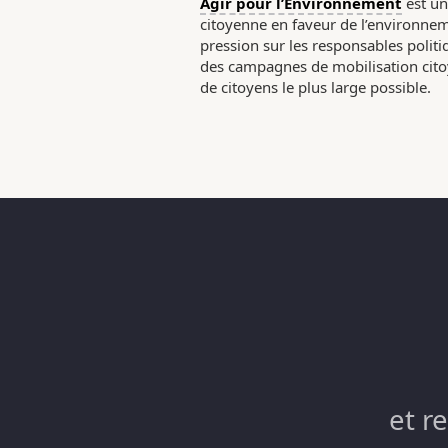
Agir pour l’Environnement
est un
citoyenne en faveur de l’environneme
pression sur les responsables poli
des campagnes de mobilisation citoy
de citoyens le plus large possible.
et r