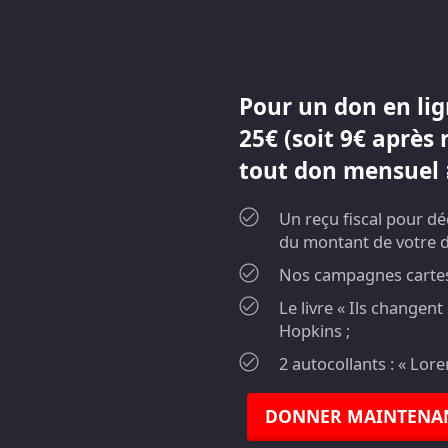
Pour un don en lig
25€ (soit 9€ après 
tout don mensuel ≥
Un reçu fiscal pour d
du montant de votre 
Nos campagnes cartes 
Le livre « Ils changen
Hopkins ;
2 autocollants : « Lor
DONNER MAINTENA