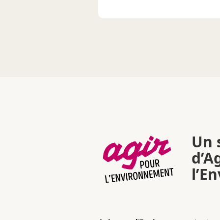
Un s
d’A
l’E