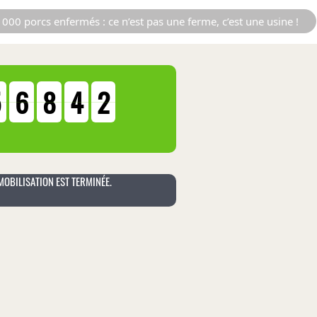
000 porcs enfermés : ce n’est pas une ferme, c’est une usine !
5
6
8
4
2
MOBILISATION EST TERMINÉE.