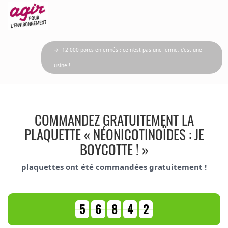
→ 12 000 porcs enfermés : ce n’est pas une ferme, c’est une
usine !
COMMANDEZ GRATUITEMENT LA
PLAQUETTE « NÉONICOTINOÏDES : JE
BOYCOTTE ! »
plaquettes ont été commandées gratuitement !
5
6
8
4
2