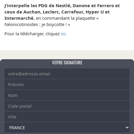
J’interpelle les PDG de Nestlé, Danone et Ferrero et
ceux de Auchan, Leclerc, Carrefour, Hyper U et
Intermarché
, en commandant la plaquette «
Néonicotinoïdes : je boycotte ! »
Pour la télécharger, cliquez
ici
.
VOTRE SIGNATURE
COURRIEL
*
LAISSER CE CHAMP VIDE
PRÉNOM
*
NOM
*
CODE
POSTAL
VILLE
*
*
SÉLECTIONNEZ
VOTRE