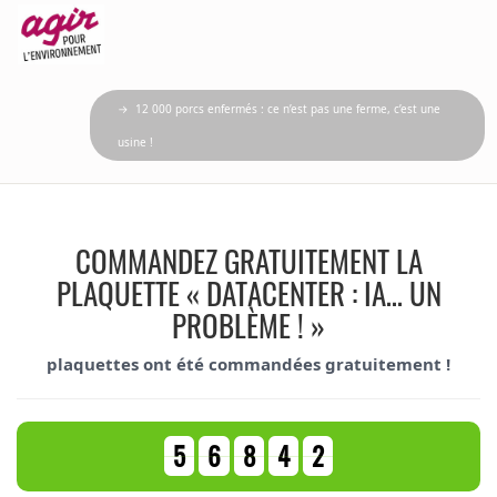
→ 12 000 porcs enfermés : ce n’est pas une ferme, c’est une
usine !
COMMANDEZ GRATUITEMENT LA
PLAQUETTE « DATACENTER : IA… UN
PROBLÈME ! »
plaquettes ont été commandées gratuitement !
5
6
8
4
2