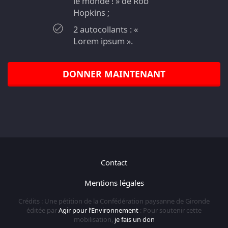
le monde ! » de Rob
Hopkins ;
2 autocollants : «
Lorem ipsum ».
DONNER MAINTENANT
Contact
Mentions légales
Crédits : Une pétition de la Confédération paysanne de Gironde
éditée par
Agir pour l’Environnement
: Pour soutenir cette
mobilisation,
je fais un don