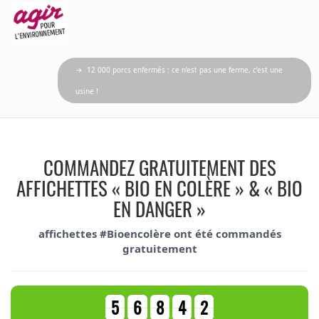
→ 12 000 porcs enfermés : ce n’est pas une ferme, c’est une
usine !
COMMANDEZ GRATUITEMENT DES
AFFICHETTES « BIO EN COLÈRE » & « BIO
EN DANGER »
affichettes #Bioencolère ont été commandés
gratuitement
5
6
8
4
2