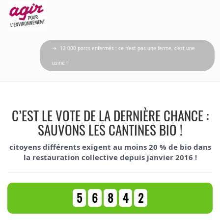
→ 12 000 porcs enfermés : ce n’est pas une ferme, c’est une
usine !
C’EST LE VOTE DE LA DERNIÈRE CHANCE :
SAUVONS LES CANTINES BIO !
citoyens différents exigent au moins 20 % de bio dans
la restauration collective depuis janvier 2016 !
5
6
8
4
2